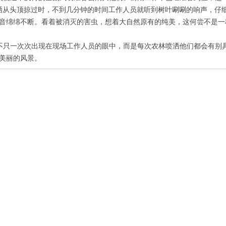
洒从头顶掠过时，不到几分钟的时间工作人员就听到树叶唰唰的响声，仔
音绵绵不断。看着被消灭的害虫，想着大自然原有的纯美，这何尝不是一
不只一次次出现在现场工作人员的眼中，而是每次农林喷洒他们都会有别
美丽的风景。