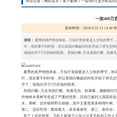
所在位置：
网站首页
»
客户案例
»
一架400万直升机前
一架400
发布时间：2018-9-22 11:14:40 
摘要：
夏季的尾声悄悄来临，不知不觉就要进入立秋的季节，
叶，现在看不到时候，所以美国白蛾趁此时机开始了肆无忌惮
场地在济宁5万亩地的喷洒。 美国白蛾--又名美国灯蛾、秋
夏季的尾声悄悄来临，不知不觉就要进入立秋的季节，秋
叶，现在看不到时候，所以美国白蛾趁此时机开始了肆无忌
开了，场地在济宁5万亩地的喷洒。
美国白蛾--又名美国灯蛾、秋幕毛虫、秋幕蛾，属鳞翅目
作物林木果树等造成了严重的危害，目前已被列入我国首批
木、果树、农作物和野生植物，其中主要危害多种阔叶树。
第二、适应性强，繁殖量大，具有暴食性。第三、食性杂，在我
有了上述的危害，飞机之家旗下山东小汉直升机的工作人