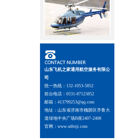
山东小汉连续完成3个城市直升机
航测未来提供五六架直升机作业
山东飞机之家通用航空服务有限公
司
统一热线：132-1053-5852
前台电话：0531-87123852
青岛一酒吧租靓丽红色直升机庆祝
邮箱：413799253@qq.com
地址：山东省济南市槐荫区齐鲁大
道绿地中央广场B座2407-2408
官网：
www.sdfeiji.com