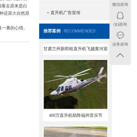
微信咨询
细看去原来是白
+ 直升机广告宣传
种还原大自然原
QQ咨询
具一番的心情。
推荐案例
甘肃兰州新郎租直升机飞越黄河迎
RECOMMENDED
娶新娘
业务咨询
400万直升机助阵福州音乐节