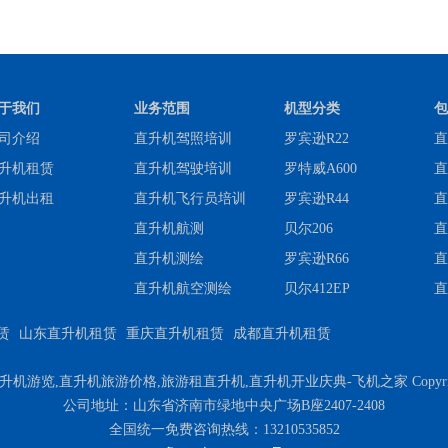
于我们
业务范围
机型分类
包
司介绍
直升机驾照培训
罗宾逊R22
直
升机租赁
直升机驾驶培训
罗特威A600
直
升机出租
直升机飞行员培训
罗宾逊R44
直
直升机航测
贝尔206
直
直升机测绘
罗宾逊R66
直
直升机航空测绘
贝尔412EP
直
赁
山东直升机租赁
重庆直升机租赁
成都直升机租赁
,直升机旅游价格,旅游租直升机,直升机开业庆典-飞机之家 Copyright © 2022 |
公司地址：山东省济南市绿地中央广场B座2407-2408
全国统一免费咨询热线：13210535852