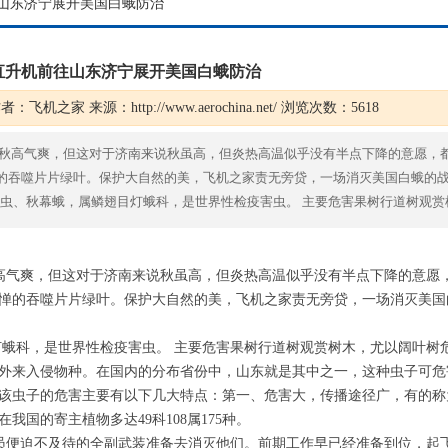
往山东济宁展开美国白蛾防治
万直升机前往山东济宁展开美国白蛾防治
作者：飞机之家 来源：http://www.aerochina.net/ 浏览次数：5618
秋高气爽，但这对于济南来说秋虽高，但炎热高温似乎没有半点下降的意愿，
的吞噬片片绿叶。保护大自然的美，飞机之家责无旁贷，一场消灭美国白蛾的
幕毛虫、秋幕蛾，属鳞翅目灯蛾科，是世界性检疫害虫。 主要危害果树行道树观赏
高气爽，但这对于济南来说秋虽高，但炎热高温似乎没有半点下降的意愿
惮的吞噬片片绿叶。保护大自然的美，飞机之家责无旁贷，一场消灭美国
灯蛾科，是世界性检疫害虫。 主要危害果树行道树观赏树木，尤以阔叶树
外来入侵物种。在国内的分布省份中，山东就是其中之一，这种虫子可危害
1
2
3
4
该虫子的危害主要有以下几大特点：第一、危害大，传播途径广，有的称
国的寄主植物多达49科108属175种。
员便迫不及待的全副武装准备去消灭他们。前期工作早已经准备到位，起