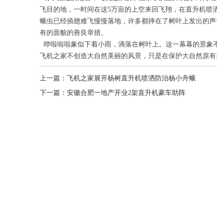
飞目的地，一时间在这5万亩的上空来回飞翔，在直升机喷
蛾虫已经插翅难飞慢慢落地，许多都摔在了树叶上发出的声
有的面貌的善良举措。
哗啦啦啦象似下着小雨，滴落在树叶上。这一幕幕的景象
飞机之家不创造大自然美丽的风景，只是在保护大自然原有
上一篇：
飞机之家展开杨树直升机喷洒防治杨小舟蛾
下一篇：
安徽合肥一地产开业2架直升机豪车助阵