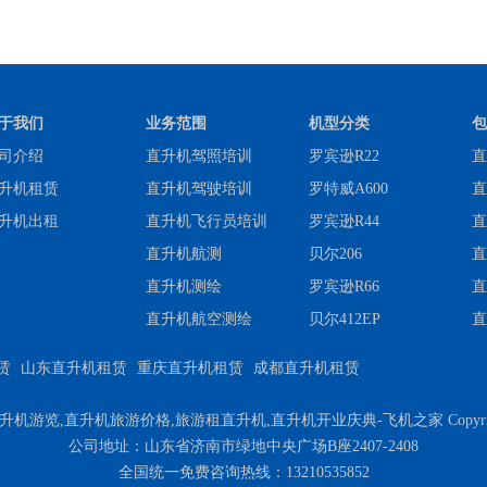
于我们
业务范围
机型分类
包
司介绍
直升机驾照培训
罗宾逊R22
直
升机租赁
直升机驾驶培训
罗特威A600
直
升机出租
直升机飞行员培训
罗宾逊R44
直
直升机航测
贝尔206
直
直升机测绘
罗宾逊R66
直
直升机航空测绘
贝尔412EP
直
赁
山东直升机租赁
重庆直升机租赁
成都直升机租赁
,直升机旅游价格,旅游租直升机,直升机开业庆典-飞机之家 Copyright © 2022 |
公司地址：山东省济南市绿地中央广场B座2407-2408
全国统一免费咨询热线：13210535852