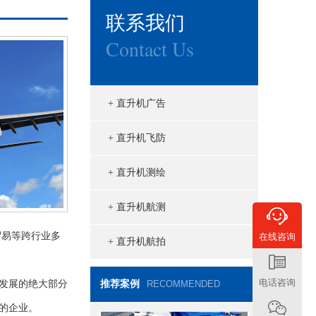
联系我们
塞斯纳公务机 - 奖状野马CE-510
Contact Us
+ 直升机广告
+ 直升机飞防
+ 直升机测绘
飞机之家继续在恒大360度空中看
+ 直升机航测
房
贸易等跨行业多
在线咨询
+ 直升机航拍
电话咨询
发展的绝大部分
推荐案例
RECOMMENDED
的企业。