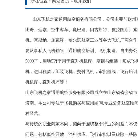
所在位置：
网站首页
»
联系我们
山东飞机之家通用航空服务有限公司，公司主要与欧州
比奇、达索、空中客车、庞巴迪、阿古斯特、皮拉图斯、索
机、塞斯纳、施瓦泽、哈尔滨航空工业等各大飞机厂商合作
要从事私人飞机销售、通用航空培训、飞机制造。自由办公面
5000平，用地5万平用于直升机机库、培训与组装！形成
机，进口税款，组装飞机，交付飞机，审批航线，飞行培训
机机库，直升机坪等！
山东飞机之家通用航空服务有限公司成立在山东省省会省市
济南。本公司专注于飞机购买与应用顾问,专业公务航空顾
种经营。
与传统的职业商家不同，倾向于围绕整个行业的利益而不仅
问题，包括低空开放、油料供应、飞行审批以及破除一些陈