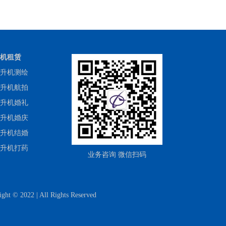
飞机之家与北京二锅头跨界在长春
开展飞行
机租赁
升机测绘
升机航拍
升机婚礼
升机婚庆
一架400万直升机前往山东济宁展
升机结婚
开美国白蛾防治
升机打药
业务咨询 微信扫码
 All Rights Reserved