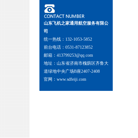
真正圣诞老人成土豪坐直升机送钻
戒和空中婚礼
山东飞机之家通用航空服务有限公
司
统一热线：132-1053-5852
前台电话：0531-87123852
邮箱：413799253@qq.com
地址：山东省济南市槐荫区齐鲁大
道绿地中央广场B座2407-2408
飞机之家创业者CEO郭兆荣日记分
官网：
www.sdfeiji.com
享